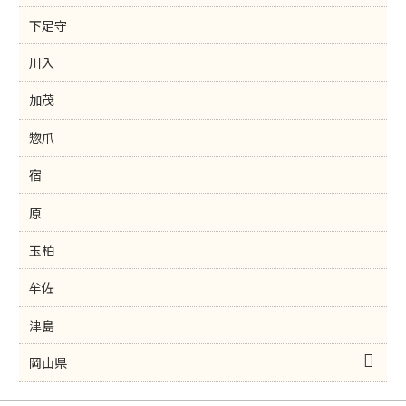
下足守
川入
加茂
惣爪
宿
原
玉柏
牟佐
津島
岡山県