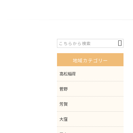
地域カテゴリー
高松稲荷
菅野
芳賀
大窪