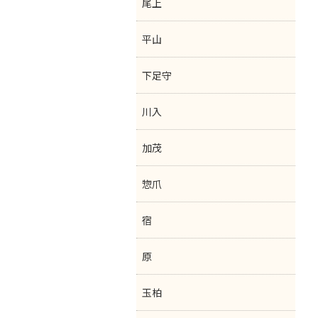
尾上
平山
下足守
川入
加茂
惣爪
宿
原
玉柏