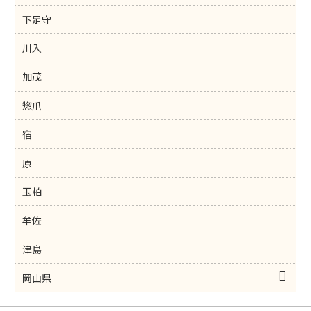
下足守
川入
加茂
惣爪
宿
原
玉柏
牟佐
津島
岡山県